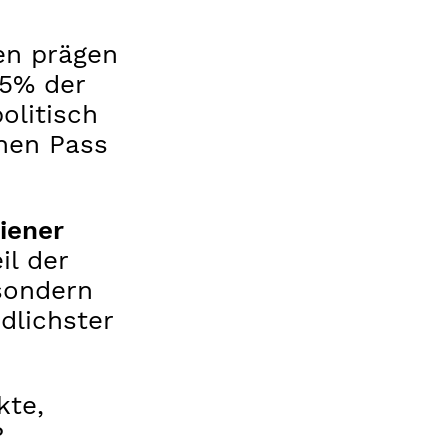
ten prägen
35% der
olitisch
chen Pass
iener
il der
sondern
­lichster
kte,
?