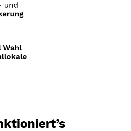
- und
kerung
l Wahl
llokale
ktioniert’s