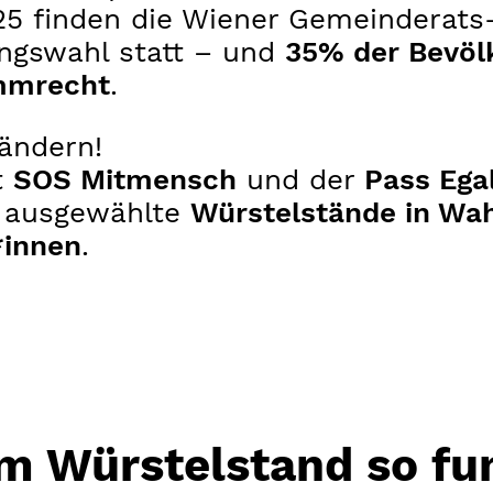
025 finden die Wiener Gemeinderats
ngs­wahl statt – und
35% der Bevöl
mmrecht
.
ändern!
t
SOS Mitmensch
und der
Pass Ega
r ausgewählte
Würstelstände in Wah
*innen
.
 Würstelstand so fun