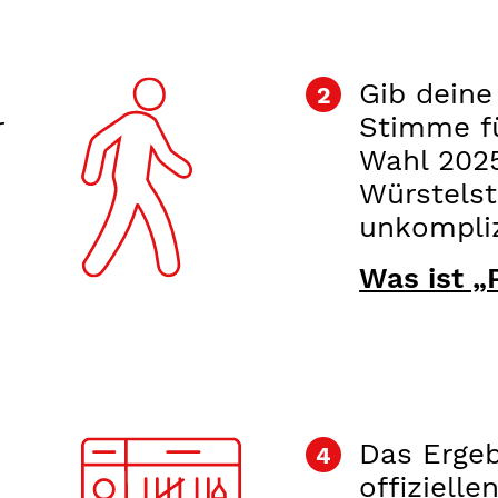
Gib deine
r
Stimme fü
Wahl 202
Würstelst
unkompliz
Was ist „
Das Ergeb
offiziell