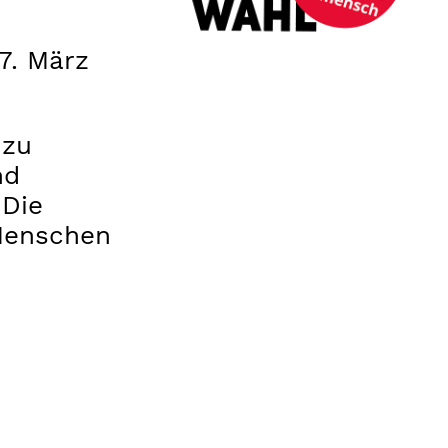
7. März
 zu
nd
 Die
 Menschen