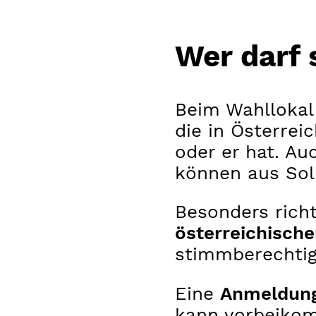
Wer darf 
Beim Wahllokal
die in Österrei
oder er hat. A
können aus Soli
Besonders richt
österreichisch
stimmberechtig
Eine
Anmeldung 
kann vorbeiko