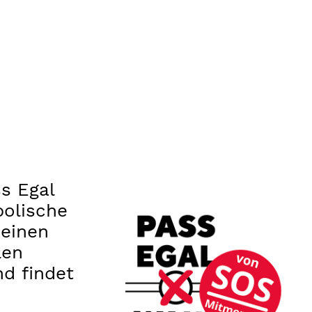
s Egal
bolische
keinen
len
nd findet