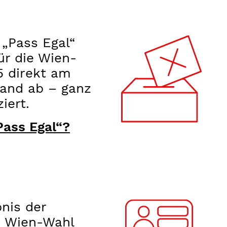
 „Pass Egal“
r die Wien-
5 direkt am
and ab – ganz
iert.
Pass Egal“?
nis der
en Wien-Wahl