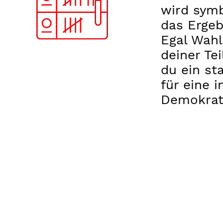
wird symb
das Ergeb
Egal Wahl
deiner Te
du ein st
für eine i
Demokrat