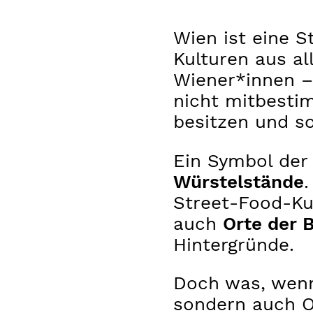
Wien ist eine S
Kulturen aus al
Wiener*innen –
nicht mitbestim
besitzen und s
Ein Symbol der 
Würstelstände
.
Street-Food-Ku
auch
Orte der 
Hintergründe.
Doch was, wenn
sondern auch Or